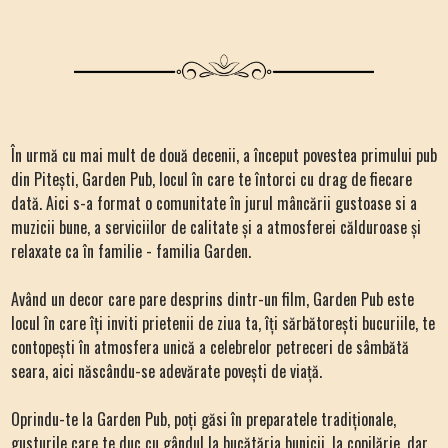
În urmă cu mai mult de două decenii, a început povestea primului pub
din Pitești, Garden Pub, locul în care te întorci cu drag de fiecare
dată. Aici s-a format o comunitate în jurul mâncării gustoase si a
muzicii bune, a serviciilor de calitate și a atmosferei călduroase și
relaxate ca în familie - familia Garden.
Având un decor care pare desprins dintr-un film, Garden Pub este
locul în care îți inviti prietenii de ziua ta, îți sărbătorești bucuriile, te
contopești în atmosfera unică a celebrelor petreceri de sâmbătă
seara, aici născându-se adevărate povești de viață.
Oprindu-te la Garden Pub, poți găsi în preparatele tradiționale,
gusturile care te duc cu gândul la bucătăria bunicii, la copilărie, dar