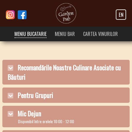
EN
MENIU BUCATARIE
MENIU BAR
CARTEA VINURILOR
Recomandările Noastre Culinare Asociate cu
Băuturi
Pentru Grupuri
Mic Dejun
Disponibil între orelele 10:00 - 12:00