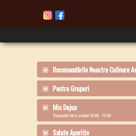
Recomandările Noastre Culinare As
Pentru Grupuri
Mic Dejun
Disponibil între orelele 10:00 - 12:00
Salate Aperitiv