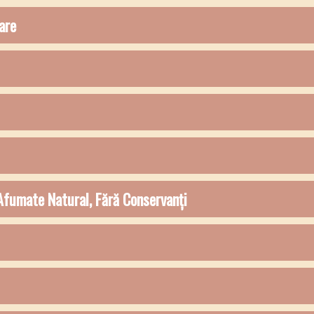
are
 Afumate Natural, Fără Conservanți