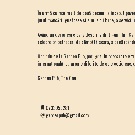
În urmă cu mai mult de două decenii, a început povest
jurul mâncării gustoase si a muzicii bune, a serviciil
Având un decor care pare desprins dintr-un film, Garde
celebrelor petreceri de sâmbătă seara, aici născându
Oprindu-te la Garden Pub, poți găsi în preparatele tr
internațională, cu arome diferite de cele cotidiene, 
Garden Pub, The One
0733956281
gardenpub@gmail.com