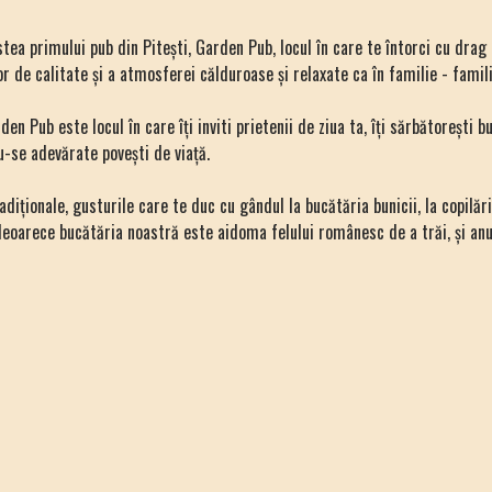
ea primului pub din Pitești, Garden Pub, locul în care te întorci cu drag
or de calitate și a atmosferei călduroase și relaxate ca în familie - famil
n Pub este locul în care îți inviti prietenii de ziua ta, îți sărbătorești b
-se adevărate povești de viață.
adiționale, gusturile care te duc cu gândul la bucătăria bunicii, la copilă
deoarece bucătăria noastră este aidoma felului românesc de a trăi, și anu